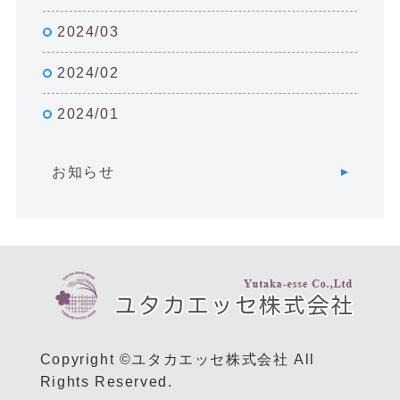
2024/03
2024/02
2024/01
お知らせ
Copyright ©ユタカエッセ株式会社 All
Rights Reserved.