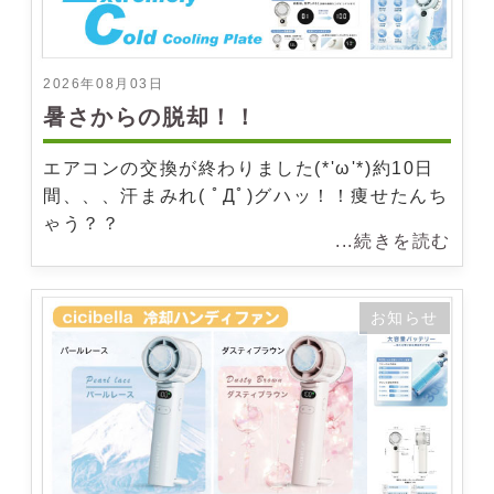
2026年08月03日
暑さからの脱却！！
エアコンの交換が終わりました(*'ω'*)約10日
間、、、汗まみれ( ﾟДﾟ)グハッ！！痩せたんち
ゃう？？
...続きを読む
お知らせ