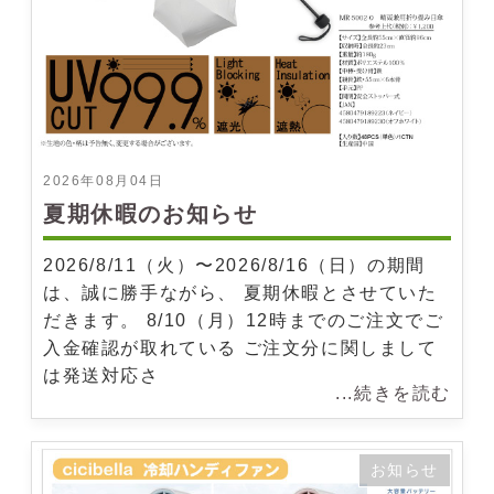
2026年08月04日
夏期休暇のお知らせ
2026/8/11（火）〜2026/8/16（日）の期間
は、誠に勝手ながら、 夏期休暇とさせていた
だきます。 8/10（月）12時までのご注文でご
入金確認が取れている ご注文分に関しまして
は発送対応さ
...続きを読む
お知らせ