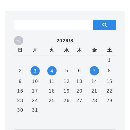
<
2026/8
日
月
火
水
木
金
土
1
2
5
6
8
3
4
7
9
10
11
12
13
14
15
16
17
18
19
20
21
22
23
24
25
26
27
28
29
30
31