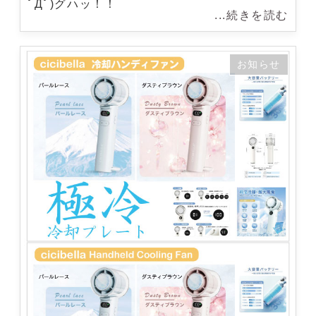
ﾟДﾟ)グハッ！！
...続きを読む
お知らせ