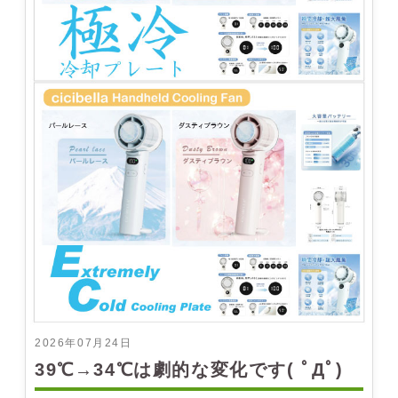
2026年07月24日
39℃→34℃は劇的な変化です( ﾟДﾟ)