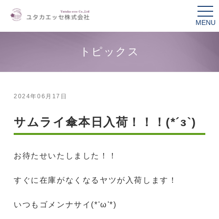
tog
nav
トピックス
2024年06月17日
サムライ傘本日入荷！！！(*´з`)
お待たせいたしました！！
すぐに在庫がなくなるヤツが入荷します！
いつもゴメンナサイ(*'ω'*)