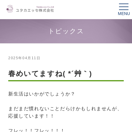
tog
nav
トピックス
2025年04月11日
春めいてますね( *´艸｀)
新生活はいかがでしょうか？
まだまだ慣れないことだらけかもしれませんが、
応援しています！！
フレッ！！フレッ！！！