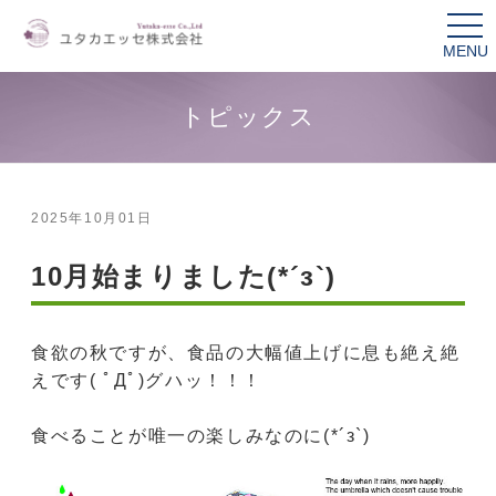
tog
nav
トピックス
2025年10月01日
10月始まりました(*´з`)
食欲の秋ですが、食品の大幅値上げに息も絶え絶
えです( ﾟДﾟ)グハッ！！！
食べることが唯一の楽しみなのに(*´з`)