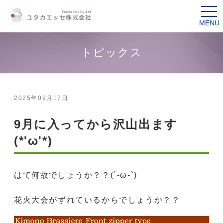
tog
nav
トピックス
2025年09月17日
9月に入ってから沢山出ます
(*'ω'*)
はて何故でしょうか？？(´-ω-`)
花火大会がずれているからでしょうか？？