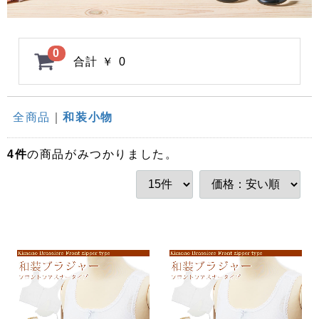
0
合計
￥ 0
全商品
和装小物
4
件
の商品がみつかりました。